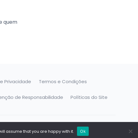
de quem
de Privacidade
Termos e Condições
senção de Responsabilidade
Políticas do Site
ill assume that you are happy with it.
Ok