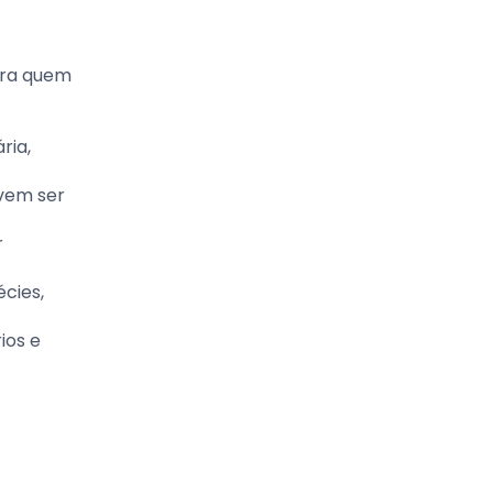
ara quem
ria,
evem ser
r
cies,
ios e