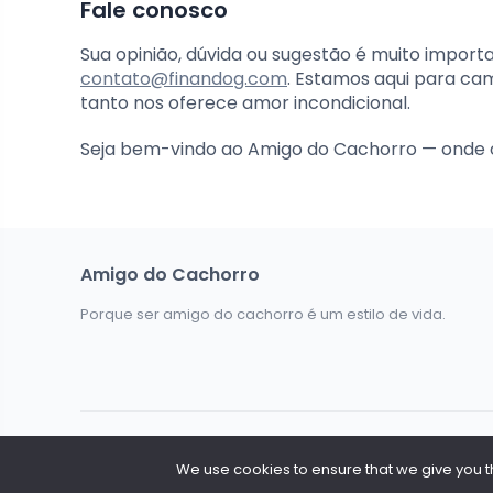
Fale conosco
Sua opinião, dúvida ou sugestão é muito import
contato@finandog.com
. Estamos aqui para ca
tanto nos oferece amor incondicional.
Seja bem-vindo ao Amigo do Cachorro — onde 
Amigo do Cachorro
Porque ser amigo do cachorro é um estilo de vida.
Todos os Direitos Reservados @ 2026. Amigo do Cachorr
We use cookies to ensure that we give you the