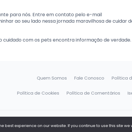
ante para nós. Entre em contato pelo e-mail
minhar ao seu lado nessa jornada maravilhosa de cuidar 
o cuidado com os pets encontra informação de verdade.
Quem Somos
Fale Conosco
Política 
Política de Cookies
Política de Comentários
I
o
 best experience on our website. If you continue to use this site we w