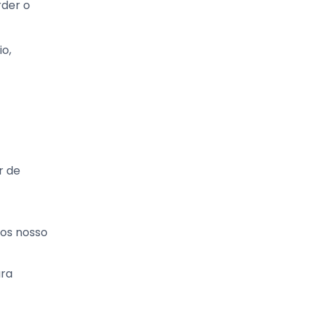
rder o
o,
r de
mos nosso
ara