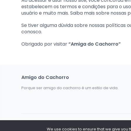
Ao acessar e usar nosso site, você concorda em 
estabelecem os termos e condições para o uso do
usuário e muito mais. Saiba mais sobre nossas p
Se tiver alguma dúvida sobre nossas políticas 
conosco.
Obrigado por visitar
“Amiga do Cachorro”
Amigo do Cachorro
Porque ser amigo do cachorro é um estilo de vida.
Todos os Direitos Reservados @ 2026. Amigo do Cachorr
We use cookies to ensure that we give you the