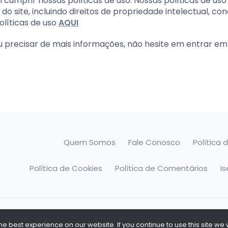
cumprir nossas políticas de uso. Nossas políticas de uso
 site, incluindo direitos de propriedade intelectual, co
olíticas de uso
AQUI
ou precisar de mais informações, não hesite em entrar e
Quem Somos
Fale Conosco
Política 
Política de Cookies
Política de Comentários
I
o
 best experience on our website. If you continue to use this site we w