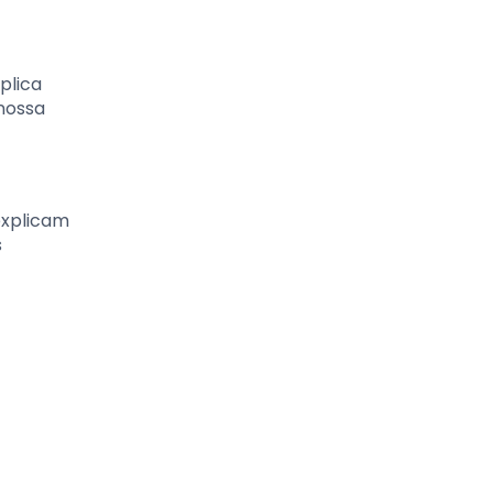
plica
nossa
explicam
s