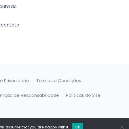
nduta do
m contato
de Privacidade
Termos e Condições
senção de Responsabilidade
Políticas do Site
ill assume that you are happy with it.
Ok