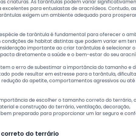
s criaturas. As tarântulas podem variar significativame
 excelentes para entusiastas de aracnídeos. Contudo, a
tarântulas exigem um ambiente adequado para prosperar
 espécie de tarântula é fundamental para oferecer o am
 condições de habitat distintas que podem variar em te
sideração importante ao criar tarântulas é selecionar o
mpacta diretamente a saúde e o bem-estar do seu aracní
metem o erro de subestimar a importância do tamanho e 
tado pode resultar em estresse para a tarântula, dificult
à redução do apetite, comportamentos agressivos ou a
portância de escolher o tamanho correto do terrário, 
terial e construção do terrário, ventilação, decoração,
á bem preparado para proporcionar um lar seguro e conf
correto do terrário