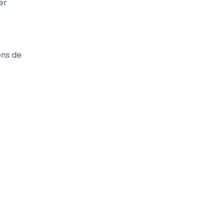
er
ens de