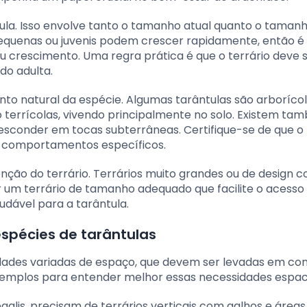
ula. Isso envolve tanto o tamanho atual quanto o taman
 pequenas ou juvenis podem crescer rapidamente, então é
 crescimento. Uma regra prática é que o terrário deve s
do adulta.
to natural da espécie. Algumas tarântulas são arborícol
o terrícolas, vivendo principalmente no solo. Existem t
 esconder em tocas subterrâneas. Certifique-se de que o 
s comportamentos específicos.
tenção do terrário. Terrários muito grandes ou de design 
r um terrário de tamanho adequado que facilite o acesso 
dável para a tarântula.
espécies de tarântulas
dades variadas de espaço, que devem ser levadas em co
xemplos para entender melhor essas necessidades espaci
galis, precisam de terrários verticais com galhos e áreas