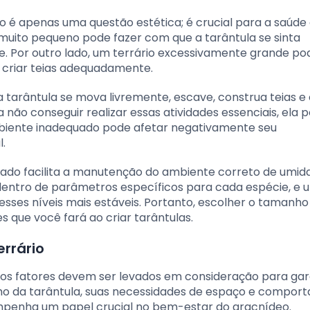
 é apenas uma questão estética; é crucial para a saúde 
 muito pequeno pode fazer com que a tarântula se sinta
se. Por outro lado, um terrário excessivamente grande po
u criar teias adequadamente.
a tarântula se mova livremente, escave, construa teias e
 não conseguir realizar essas atividades essenciais, ela 
mbiente inadequado pode afetar negativamente seu
.
iado facilita a manutenção do ambiente correto de umid
dentro de parâmetros específicos para cada espécie, e 
sses níveis mais estáveis. Portanto, escolher o tamanho
 que você fará ao criar tarântulas.
errário
rios fatores devem ser levados em consideração para gar
ho da tarântula, suas necessidades de espaço e compor
mpenha um papel crucial no bem-estar do aracnídeo.