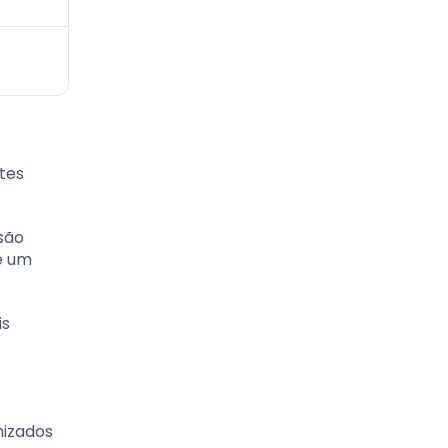
tes
 são
e um
is
mizados