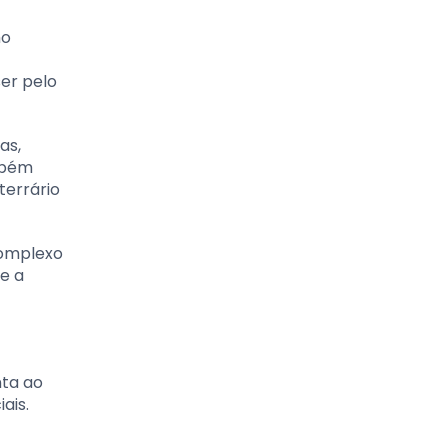
ho
er pelo
as,
ambém
terrário
complexo
e a
nta ao
ais.