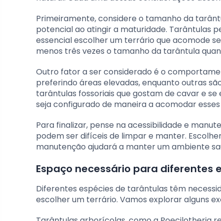
Primeiramente, considere o tamanho da tarânt
potencial ao atingir a maturidade. Tarântulas
essencial escolher um terrário que acomode seu
menos três vezes o tamanho da tarântula quan
Outro fator a ser considerado é o comportamen
preferindo áreas elevadas, enquanto outras sã
tarântulas fossoriais que gostam de cavar e se
seja configurado de maneira a acomodar esse
Para finalizar, pense na acessibilidade e manu
podem ser difíceis de limpar e manter. Escolhe
manutenção ajudará a manter um ambiente sau
Espaço necessário para diferentes 
Diferentes espécies de tarântulas têm necessi
escolher um terrário. Vamos explorar alguns e
Tarântulas arborícolas, como a Poecilotheria re