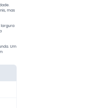
idade.
nis, mas
 largura
a
funda. Um
em