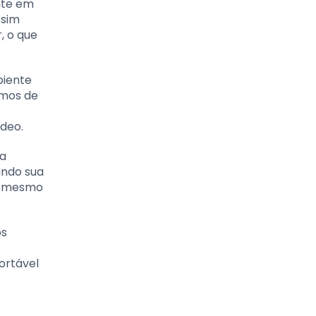
nte em
ssim
, o que
biente
rmos de
deo.
da
ando sua
té mesmo
os
ortável