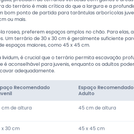
ra do terrário é mais crítica do que a largura e a profund
m bom ponto de partida para tarântulas arborícolas juve
cm ou mais.
la rosea, preferem espaços amplos no chão. Para elas, a
s. Um terrário de 30 x 30 cm é geralmente suficiente par
 de espaços maiores, como 45 x 45 cm.
 lividum, é crucial que o terrário permita escavação pro
e é aconselhável para juvenis, enquanto os adultos pod
escavar adequadamente.
spaço Recomendado
Espaço Recomendado
venil
Adulto
 cm de altura
45 cm de altura
 x 30 cm
45 x 45 cm