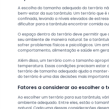
A escolha do tamanho adequado do terrário não
bem-estar da sua tarântula. Um terrário que é
confinada, levando a níveis elevados de estres
dificultar para a tarântula encontrar comida o
O espaço dentro do terrário deve permitir que 
seu ambiente de maneira natural. Se a tarântula
sofrer problemas físicos e psicológicos. Um a
comportamento, alimentação e saúde em geral
Além disso, um terrário com o tamanho apropr
temperatura. Essas condições precisam estar 
terrário de tamanho adequado ajuda a manter e
do terrário é uma das decisões mais importantes
Fatores a considerar ao escolher o t
Ao escolher um terrário para sua tarântula, vá
ambiente adequado. Entre eles, estão o taman
natural. Cada uma dessas considerações dese