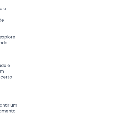
e o
de
 explore
pode
ade e
um
 certo
antir um
tamento