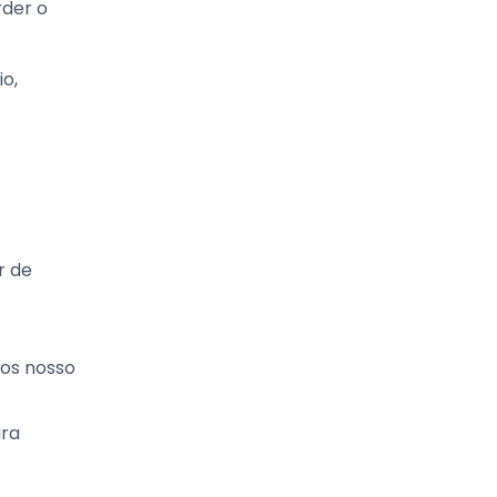
rder o
o,
r de
mos nosso
ara