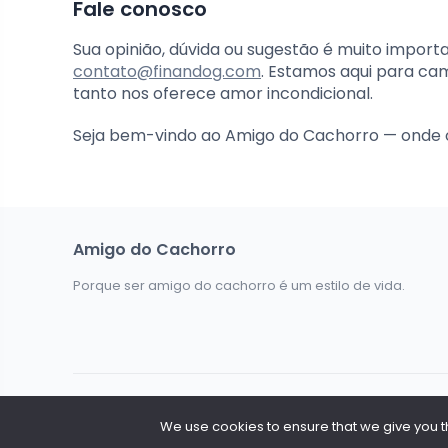
Fale conosco
Sua opinião, dúvida ou sugestão é muito import
contato@finandog.com
. Estamos aqui para ca
tanto nos oferece amor incondicional.
Seja bem-vindo ao Amigo do Cachorro — onde 
Amigo do Cachorro
Porque ser amigo do cachorro é um estilo de vida.
Todos os Direitos Reservados @ 2026. Amigo do Cachorr
We use cookies to ensure that we give you the