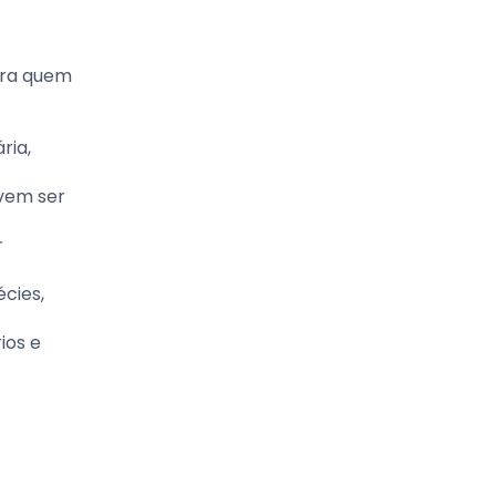
ara quem
ria,
evem ser
r
cies,
ios e