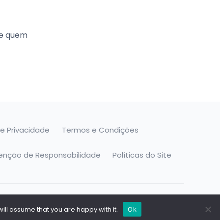
de quem
de Privacidade
Termos e Condições
senção de Responsabilidade
Políticas do Site
ill assume that you are happy with it.
Ok