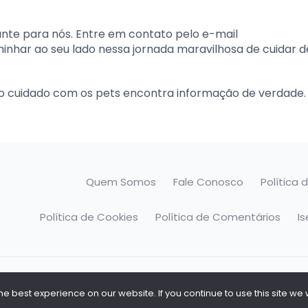
ante para nós. Entre em contato pelo e-mail
minhar ao seu lado nessa jornada maravilhosa de cuidar 
o cuidado com os pets encontra informação de verdade.
Quem Somos
Fale Conosco
Política 
Política de Cookies
Política de Comentários
I
o
 best experience on our website. If you continue to use this site we w