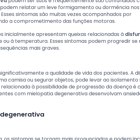
iva
podem ser sutis e frequentemente são confundidos 
s podem relatar um leve formigamento ou dormência nos
 Esses sintomas são muitas vezes acompanhados por
letindo a comprometimento das funções motoras.
s inicialmente apresentam queixas relacionadas à
disfu
ue ou à temperatura. Esses sintomas podem progredir se
sequências mais graves.
ignificativamente a qualidade de vida dos pacientes. A di
ma camisa ou segurar objetos, pode levar ao isolamento 
 relacionada à possibilidade de progressão da doença é
entes com mielopatia degenerativa desenvolvam ansied
 degenerativa
, os sintomas se tornam mais pronunciados e podem incl