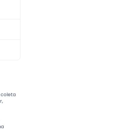
 coleta
r,
o
ma