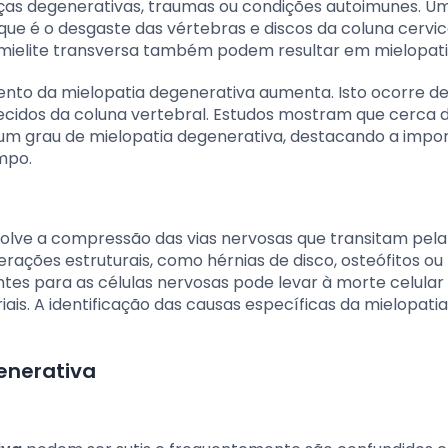
nças degenerativas, traumas ou condições autoimunes. U
 que é o desgaste das vértebras e discos da coluna cervic
a mielite transversa também podem resultar em mielopati
ento da mielopatia degenerativa aumenta. Isto ocorre de
 tecidos da coluna vertebral. Estudos mostram que cerca 
m grau de mielopatia degenerativa, destacando a impo
mpo.
nvolve a compressão das vias nervosas que transitam pel
rações estruturais, como hérnias de disco, osteófitos ou
entes para as células nervosas pode levar à morte celular 
is. A identificação das causas específicas da mielopatia 
enerativa