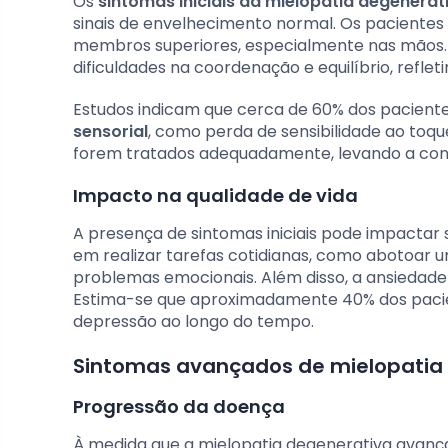
Os
sintomas iniciais da mielopatia degenerat
sinais de envelhecimento normal. Os paciente
membros superiores, especialmente nas mãos.
dificuldades na coordenação e equilíbrio, ref
Estudos indicam que cerca de 60% dos paciente
sensorial
, como perda de sensibilidade ao toq
forem tratados adequadamente, levando a con
Impacto na qualidade de vida
A presença de sintomas iniciais pode impactar s
em realizar tarefas cotidianas, como abotoar u
problemas emocionais. Além disso, a ansiedade
Estima-se que aproximadamente 40% dos paci
depressão ao longo do tempo.
Sintomas avançados de mielopatia
Progressão da doença
À medida que a mielopatia degenerativa avança