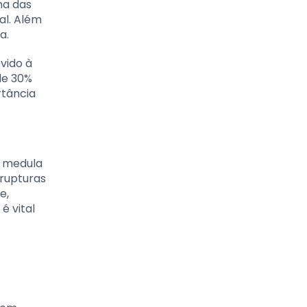
ma das
al. Além
a.
vido à
de 30%
rtância
a medula
 rupturas
e,
é vital