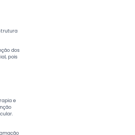
strutura
nção dos
al, pois
rapia e
unção
cular.
flamação