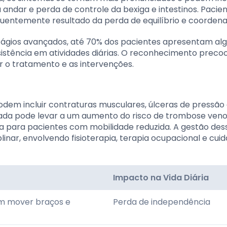
a andar e perda de controle da bexiga e intestinos. Pacie
quentemente resultado da perda de equilíbrio e coorden
stágios avançados, até 70% dos pacientes apresentam al
ssistência em atividades diárias. O reconhecimento preco
r o tratamento e as intervenções.
dem incluir contraturas musculares, úlceras de pressão
ngada pode levar a um aumento do risco de trombose ven
va para pacientes com mobilidade reduzida. A gestão des
nar, envolvendo fisioterapia, terapia ocupacional e cui
Impacto na Vida Diária
em mover braços e
Perda de independência