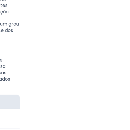
ntes
ação.
gum grau
ce dos
 e
osa
sas
dados