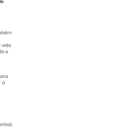
de
m
ambém
 vida
da e
para
r a
inhal,