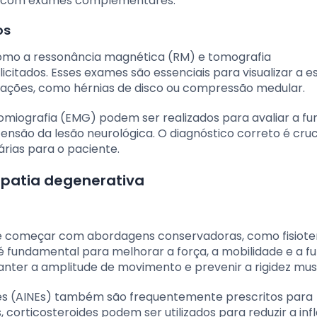
uir com exames complementares.
os
como a ressonância magnética (RM) e tomografia
itados. Esses exames são essenciais para visualizar a e
terações, como hérnias de disco ou compressão medular.
omiografia (EMG) podem ser realizados para avaliar a fu
nsão da lesão neurológica. O diagnóstico correto é cruci
rias para o paciente.
opatia degenerativa
e começar com abordagens conservadoras, como fisiote
 é fundamental para melhorar a força, a mobilidade e a f
anter a amplitude de movimento e prevenir a rigidez mus
es (AINEs) também são frequentemente prescritos para
, corticosteroides podem ser utilizados para reduzir a in