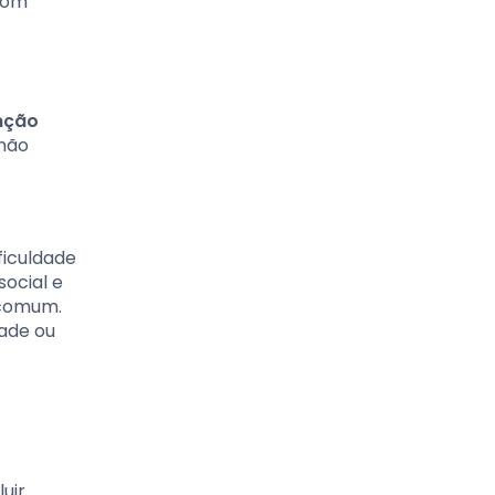
com
nção
 não
ficuldade
social e
 comum.
ade ou
uir