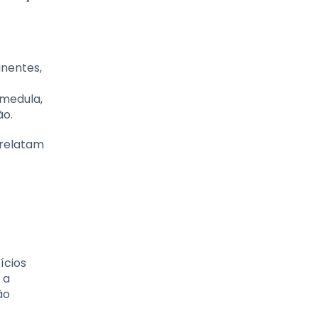
anentes,
 medula,
ão.
 relatam
ícios
 a
ão