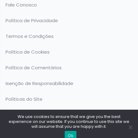
Fale Conosco
Política de Privacidade
Termos e Condições
Política de Cookies
Política de Comentários
Isenção de Responsabilidade
Políticas do Site
We use cookies to ensure that we give you the best
experience on our website. If you continue to use this site we
will assume that you are happy with it.
Todos os Direitos Reservados @ 2026. Amigo do Cachorro
Ok