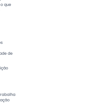
 o que
e
os
dade de
ição
trabalha
zação