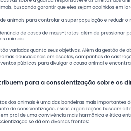
ivas sobre a guarda responsável e os direitos dos anim
nimais, buscando garantir que eles sejam acolhidos em la
 de animais para controlar a superpopulação e reduzir o
 denúncia de casos de maus-tratos, além de pressionar p
os animais.
 tão variadas quanto seus objetivos. Além da gestão de a
ramas educacionais em escolas, campanhas de castraç
eventos públicos para divulgar a causa animal e encontr
ibuem para a conscientização sobre os di
eitos dos animais é uma das bandeiras mais importantes 
ante de conscientização, essas organizações buscam alt
 em prol de uma convivência mais harmônica e ética ent
ientização se dá em diversas frentes: