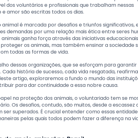
el dos voluntários e profissionais que trabalham nessas
 e amor são escritas todos os dias.
o animal é marcada por desafios e triunfos significativos, 
tes demandas por uma relação mais ética entre seres h
s animais ganha força através das iniciativas educacionai
proteger os animais, mas também ensinar a sociedade 
om todas as formas de vida.
alho dessas organizações, que se esforçam para garantir
Cada história de sucesso, cada vida resgatada, reafirma
este artigo, exploraremos a fundo o mundo das instituiç
ibuir para dar continuidade a essa nobre causa.
apel na proteção dos animais, o voluntariado tem se mo
io. Os desafios, contudo, são muitos, desde a escassez 
m ser superados. É crucial entender como essas entidade
aneiras pelas quais todos podem fazer a diferença na vi