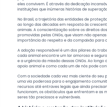
eles convivem. É através da dedicação incansáv
instituições que inúmeras histórias de superação
No Brasil, a trajetória das entidades de proteçã
ao longo das décadas em resposta às crescen
animais. A conscientização sobre os direitos do
promovidas pelas ONGs, que visam não apenas 
importância do respeito e da compaixão para c
A adoção responsável é um dos pilares do trab
cada animal encontre um lar amoroso e seguro. 
e a urgência da missão dessas ONGs. Ao longo d
apoio animal e como cada um de nós pode contr
Com a sociedade cada vez mais ciente do seu p
uma via poderosa para o engajamento comunitár
recursos até entraves legais que ainda precisa
funcionam, os obstáculos que enfrentam e as m
seres tão preciosos e vulneráveis.