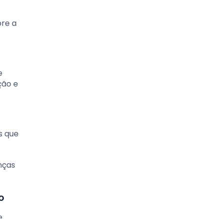
bre a
e
ção e
s que
nças
o
e