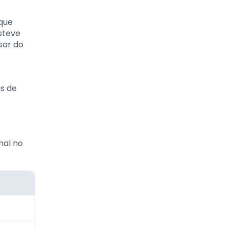
 que
steve
sar do
s de
mal no