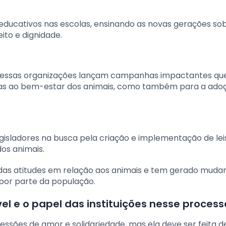
ducativos nas escolas, ensinando as novas gerações so
ito e dignidade.
ais, essas organizações lançam campanhas impactantes qu
as ao bem-estar dos animais, como também para a ado
sladores na busca pela criação e implementação de lei
dos animais.
 das atitudes em relação aos animais e tem gerado muda
 por parte da população.
l e o papel das instituições nesse process
ssões de amor e solidariedade, mas ela deve ser feita d