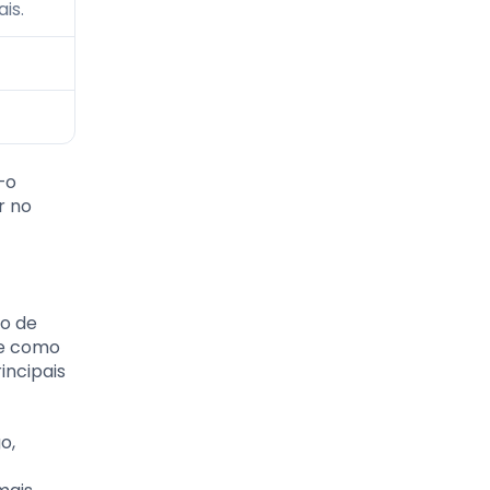
is.
—o
r no
ão de
re como
incipais
o,