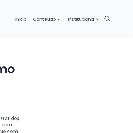
Início
Conteúdo
Institucional
omo
estar dos
am um
que com