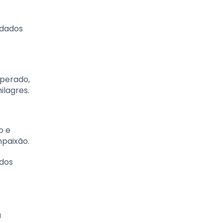
idados
uperado,
ilagres.
o e
mpaixão.
 dos
á