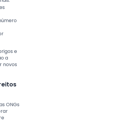
ais.
res
 número
or
brigos e
ão a
ar novos
reitos
das ONGs
erar
re