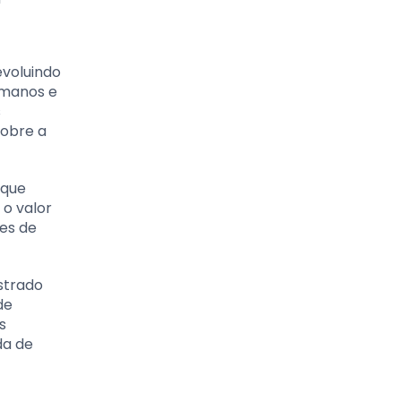
evoluindo
umanos e
s
sobre a
 que
 o valor
ões de
strado
de
s
da de