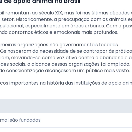
s de apoio animal no Brasil
sil remontam ao século XIX, mas foi nas últimas décadas
setor. Historicamente, a preocupação com os animais e
populacional, especialmente em áreas urbanas. Com o pas
ndo contornos éticos e emocionais mais profundos.
imeiras organizações não governamentais focadas
Gs nasceram da necessidade de se contrapor às prática
friam, elevando-se como voz ativa contra o abandono e a
des sociais, o alcance dessas organizações foi ampliado,
e conscientização alcançassem um público mais vasto.
rcos importantes na história das instituições de apoio ani
mal são fundadas.