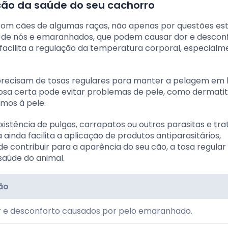
ão da saúde do seu cachorro
 com cães de algumas raças, não apenas por questões est
 de nós e emaranhados, que podem causar dor e descon
a facilita a regulação da temperatura corporal, especial
s precisam de tosas regulares para manter a pelagem e
 tosa certa pode evitar problemas de pele, como dermati
imos à pele.
xistência de pulgas, carrapatos ou outros parasitas e tra
ainda facilita a aplicação de produtos antiparasitários,
de contribuir para a aparência do seu cão, a tosa regular
aúde do animal.
ão
or e desconforto causados por pelo emaranhado.