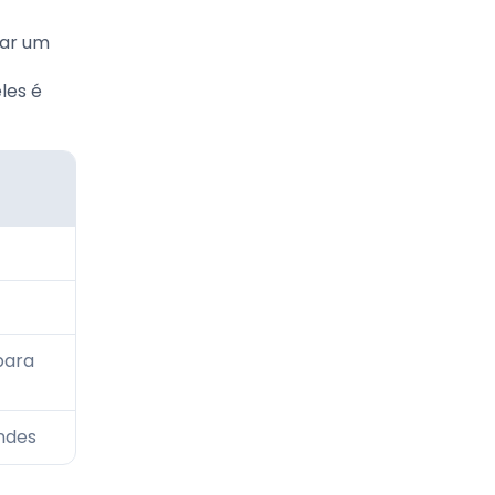
tar um
les é
para
ndes