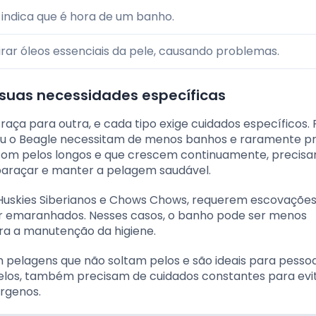
 indica que é hora de um banho.
rar óleos essenciais da pele, causando problemas.
suas necessidades específicas
ça para outra, e cada tipo exige cuidados específicos. 
ou o Beagle necessitam de menos banhos e raramente p
, com pelos longos e que crescem continuamente, precis
baraçar e manter a pelagem saudável.
Huskies Siberianos e Chows Chows, requerem escovaçõe
tar emaranhados. Nesses casos, o banho pode ser menos
ra a manutenção da higiene.
 pelagens que não soltam pelos e são ideais para pess
 pelos, também precisam de cuidados constantes para evi
érgenos.