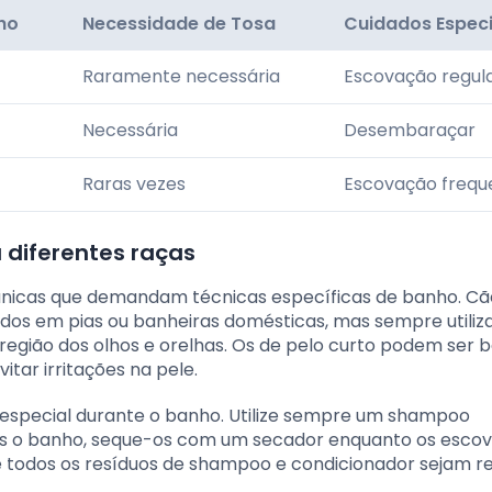
ho
Necessidade de Tosa
Cuidados Especi
Raramente necessária
Escovação regul
Necessária
Desembaraçar
Raras vezes
Escovação frequ
diferentes raças
 únicas que demandam técnicas específicas de banho. Cã
os em pias ou banheiras domésticas, mas sempre utiliz
região dos olhos e orelhas. Os de pelo curto podem ser
tar irritações na pele.
especial durante o banho. Utilize sempre um shampoo
ós o banho, seque-os com um secador enquanto os esco
e todos os resíduos de shampoo e condicionador sejam re