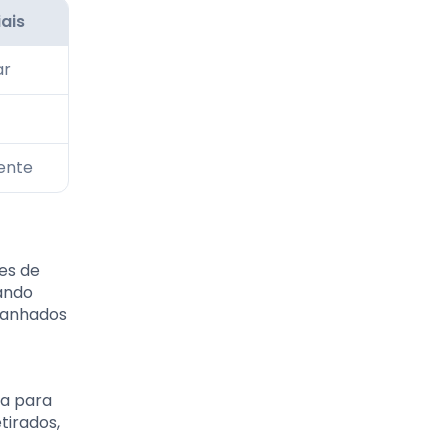
ais
ar
ente
es de
ando
 banhados
va para
tirados,