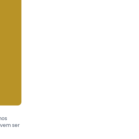
nos
evem ser