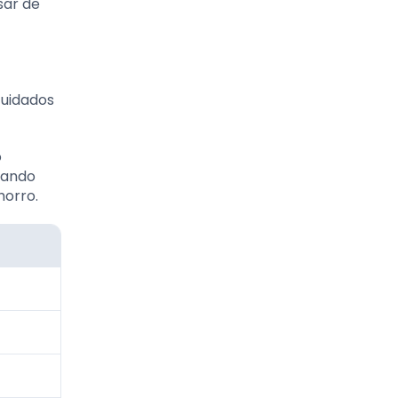
sar de
cuidados
o
sando
horro.