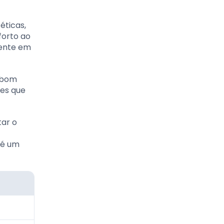
éticas,
forto ao
mente em
m bom
tes que
tar o
 é um