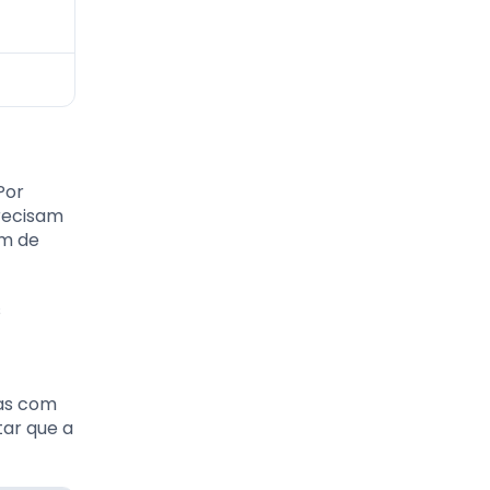
Por
recisam
am de
s
oas com
tar que a