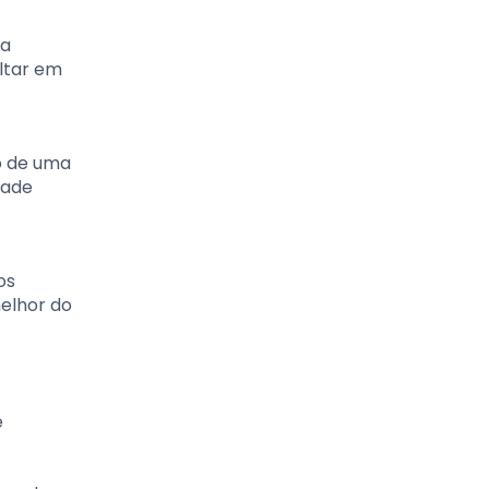
da
ltar em
o de uma
dade
os
melhor do
e