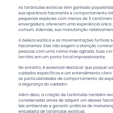
As tarântulas exóticas têm ganhado popularida
sua aparência fascinante e comportamento intr
pequenas espécies com menos de 5 centímetro
envergadura, oferecem uma experiência única 
comum. Ademais, sua manutenção relativamente 
A beleza exótica e as movimentações furtivas s
fascinantes. Elas não exigem a atenção constan
pessoas com uma rotina mais agitada. Suas co
terrário em um ponto focal impressionante.
No entanto, é essencial destacar que possuir u
cuidados específicos e um entendimento claro d
as particularidades de comportamento da espéc
a segurança do cuidador.
Além disso, a criação de tarântulas também le
consideradas antes de adquirir um desses fasc
leis ambientais e garantir práticas de manute
entusiasta de tarântulas exóticas.