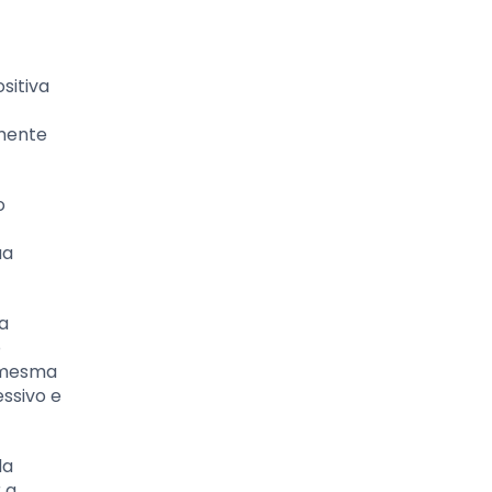
sitiva
rmente
o
ua
a
o
a mesma
ssivo e
da
 a