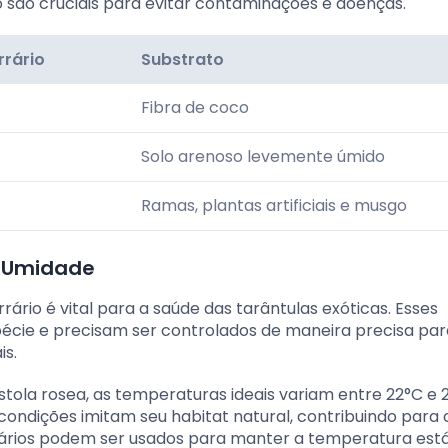
 são cruciais para evitar contaminações e doenças.
rrário
Substrato
Fibra de coco
Solo arenoso levemente úmido
Ramas, plantas artificiais e musgo
e Umidade
ário é vital para a saúde das tarântulas exóticas. Esses
cie e precisam ser controlados de maneira precisa par
is.
tola rosea, as temperaturas ideais variam entre 22°C e 
ondições imitam seu habitat natural, contribuindo para 
ários podem ser usados para manter a temperatura está