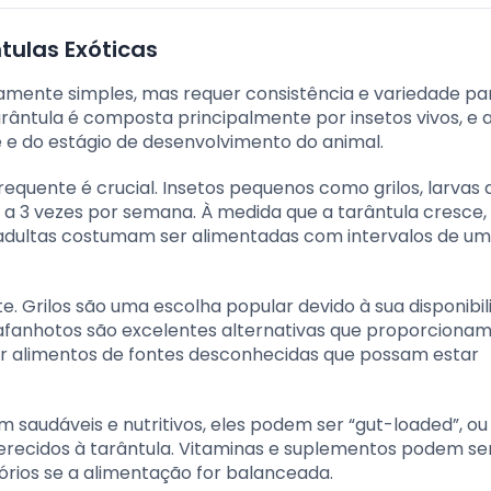
tulas Exóticas
vamente simples, mas requer consistência e variedade pa
arântula é composta principalmente por insetos vivos, e 
e do estágio de desenvolvimento do animal.
frequente é crucial. Insetos pequenos como grilos, larvas 
2 a 3 vezes por semana. À medida que a tarântula cresce,
s adultas costumam ser alimentadas com intervalos de um
e. Grilos são uma escolha popular devido à sua disponibil
 gafanhotos são excelentes alternativas que proporciona
itar alimentos de fontes desconhecidas que possam estar
m saudáveis e nutritivos, eles podem ser “gut-loaded”, ou 
erecidos à tarântula. Vitaminas e suplementos podem se
órios se a alimentação for balanceada.