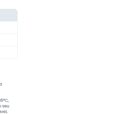
a
26°C,
o seu
vel,