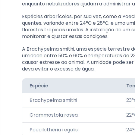
enquanto nebulizadores ajudam a administrar a
Espécies arborícolas, por sua vez, como a Poec
quentes, variando entre 24°C e 28°C, e uma umi
florestas tropicais úmidas. A instalação de um
monitorar e ajustar essas condições.
A Brachypelma smithi, uma espécie terrestre 
umidade entre 50% e 60% e temperaturas de 23
causar estresse ao animal. A umidade pode ser
deva evitar o excesso de água.
Espécie
Tem
Brachypelma smithi
23°
Grammostola rosea
22°
Poecilotheria regalis
24°