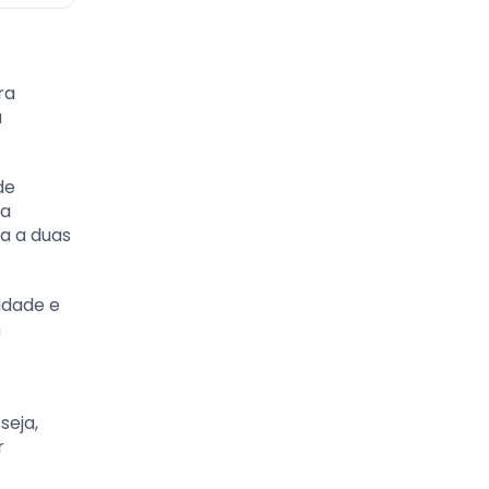
ra
a
de
 a
a a duas
idade e
m
seja,
r