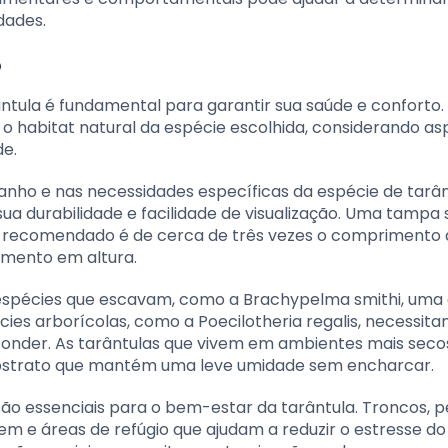
dades.
o
tula é fundamental para garantir sua saúde e conforto.
l o habitat natural da espécie escolhida, considerando a
e.
anho e nas necessidades específicas da espécie de tarân
ua durabilidade e facilidade de visualização. Uma tampa 
o recomendado é de cerca de três vezes o comprimento
imento em altura.
a espécies que escavam, como a Brachypelma smithi, um
écies arborícolas, como a Poecilotheria regalis, necessit
esconder. As tarântulas que vivem em ambientes mais sec
bstrato que mantém uma leve umidade sem encharcar.
ão essenciais para o bem-estar da tarântula. Troncos, p
em e áreas de refúgio que ajudam a reduzir o estresse do