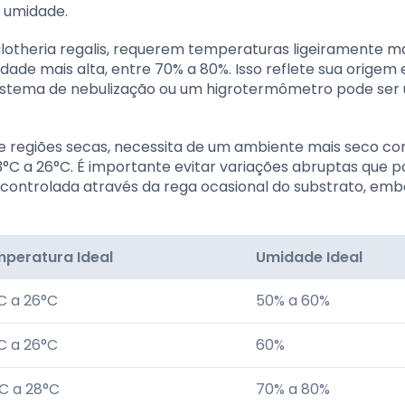
 umidade.
ilotheria regalis, requerem temperaturas ligeiramente m
dade mais alta, entre 70% a 80%. Isso reflete sua origem
 sistema de nebulização ou um higrotermômetro pode ser ú
de regiões secas, necessita de um ambiente mais seco c
°C a 26°C. É importante evitar variações abruptas que
 controlada através da rega ocasional do substrato, emb
peratura Ideal
Umidade Ideal
C a 26°C
50% a 60%
C a 26°C
60%
C a 28°C
70% a 80%