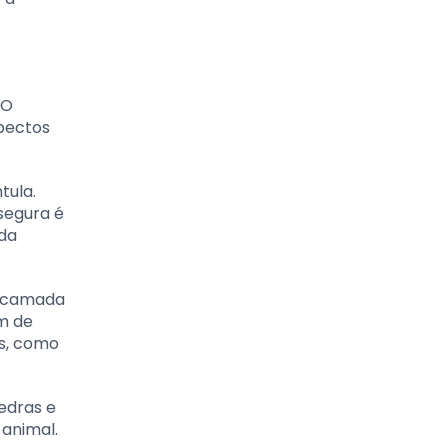
 O
spectos
tula.
segura é
 da
a camada
am de
os, como
edras e
 animal.