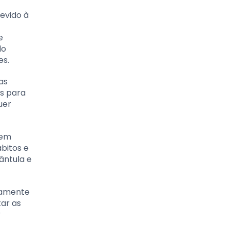
evido à
e
do
es.
as
is para
uer
gem
bitos e
ântula e
osamente
ar as
r