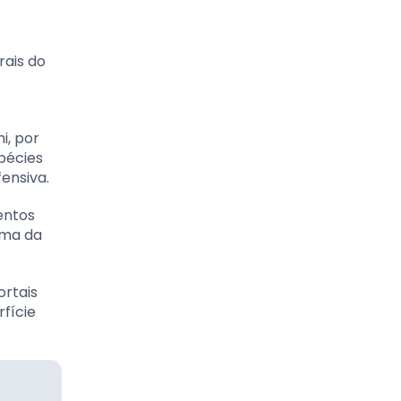
rais do
i, por
spécies
ensiva.
entos
lma da
rtais
fície