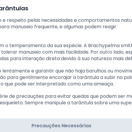
arântulas
o e respeito pelas necessidades e comportamentos natu
para manuseio frequente, e algumas podem reagir
com o temperamento da sua espécie. A Brachypelma smith
 tolerar manuseio com mais facilidade. Por outro lado, e
as para interação direta devido à sua natureza mais def
e lentamente e garantir que não haja barulhos ou movim
ão para gentilmente encorajar a tarântula a subir na pa
, o que pode ser interpretado como uma ameaça.
ie de precauções para evitar quedas que podem ser mo
xoesqueleto. Sempre manipule a tarântula sobre uma super
Precauções Necessárias