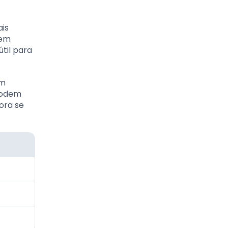
ais
 em
til para
om
 podem
ora se