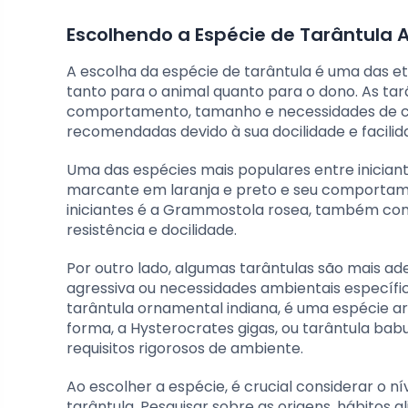
Escolhendo a Espécie de Tarântula
A escolha da espécie de tarântula é uma das e
tanto para o animal quanto para o dono. As 
comportamento, tamanho e necessidades de cui
recomendadas devido à sua docilidade e facili
Uma das espécies mais populares entre inician
marcante em laranja e preto e seu comportame
iniciantes é a Grammostola rosea, também con
resistência e docilidade.
Por outro lado, algumas tarântulas são mais ad
agressiva ou necessidades ambientais específic
tarântula ornamental indiana, é uma espécie 
forma, a Hysterocrates gigas, ou tarântula ba
requisitos rigorosos de ambiente.
Ao escolher a espécie, é crucial considerar o ní
tarântula. Pesquisar sobre as origens, hábitos