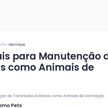
•
Por
Henrique
ais para Manutenção 
as como Animais de
como Pets