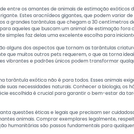
de entre os amantes de animais de estimação exóticos d
igante. Estes aracnídeos gigantes, que podem variar de
s a grandes tarântulas que chegam a 30 centímetros d
para aqueles que buscam um animal de estimação fora 
simples faz delas uma excelente escolha para iniciant
ão alguns dos aspectos que tornam as tarântulas criatur
te que muitos outros pets requerem, o que as torna idea
res vibrantes e padrões únicos podem transformar qualq
ma tarântula exótica não é para todos. Esses animais exi
e suas necessidades naturais. Conhecer a biologia, os há
ie escolhida é crucial para garantir o bem-estar da tar
vanta questões éticas e legais que precisam ser cuidad
inantes animais. Comprar exemplares legalmente, respeit
nção humanitárias são passos fundamentais para qualque