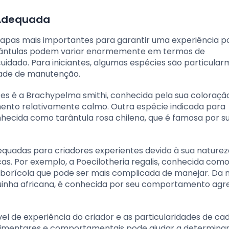
 Adequada
tapas mais importantes para garantir uma experiência po
tarântulas podem variar enormemente em termos de
dado. Para iniciantes, algumas espécies são particula
dade de manutenção.
tes é a Brachypelma smithi, conhecida pela sua coloraçã
nto relativamente calmo. Outra espécie indicada para
hecida como tarântula rosa chilena, que é famosa por s
equadas para criadores experientes devido à sua naturez
as. Por exemplo, a Poecilotheria regalis, conhecida com
arborícola que pode ser mais complicada de manejar. D
buinha africana, é conhecida por seu comportamento agre
vel de experiência do criador e as particularidades de ca
 alimentares e comportamentais pode ajudar a determinar