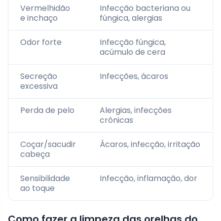
Vermelhidão
Infecção bacteriana ou
e inchaço
fúngica, alergias
Odor forte
Infecção fúngica,
acúmulo de cera
Secreção
Infecções, ácaros
excessiva
Perda de pelo
Alergias, infecções
crônicas
Coçar/sacudir
Ácaros, infecção, irritação
cabeça
Sensibilidade
Infecção, inflamação, dor
ao toque
Como fazer a limpeza das orelhas do