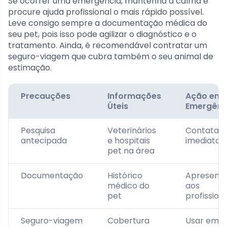
Se ocorrer uma emergência, mantenha a calma e
procure ajuda profissional o mais rápido possível.
Leve consigo sempre a documentação médica do
seu pet, pois isso pode agilizar o diagnóstico e o
tratamento. Ainda, é recomendável contratar um
seguro-viagem que cubra também o seu animal de
estimação.
Precauções
Informações
Ação em
Úteis
Emergênc
Pesquisa
Veterinários
Contatar
antecipada
e hospitais
imediata
pet na área
Documentação
Histórico
Apresenta
médico do
aos
pet
profission
Seguro-viagem
Cobertura
Usar em c