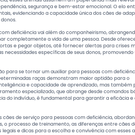
ependência, segurança e bem-estar emocional. O elo en
ntais, evidenciando a capacidade única dos cães de adap
 donos.
s com deficiência vai além do companheirismo, abrangen
mar completamente a vida de uma pessoa. Desde oferec
ortas e pegar objetos, até fornecer alertas para crises 
 às necessidades específicas de seus donos, promovend
o para se tornar um auxiliar para pessoas com deficiênc
 Determinadas raças demonstram maior aptidão para o
 inteligência e capacidade de aprendizado, mas também 
tramento especializado, que abrange desde comandos b
ia do indivíduo, é fundamental para garantir a eficácia e
s cães de serviço para pessoas com deficiência, aborda
, o processo de treinamento, as diferenças entre cães d
 legais e dicas para a escolha e convivência com esses 