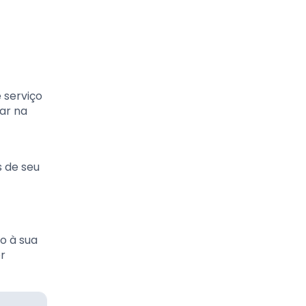
 serviço
ar na
s de seu
o à sua
or