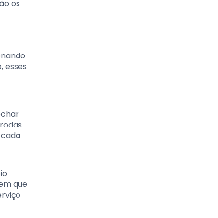
ão os
ionando
, esses
fechar
 rodas.
e cada
io
 em que
erviço