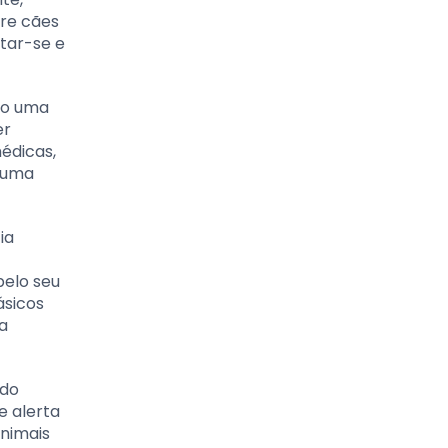
tre cães
tar-se e
do uma
er
médicas,
o uma
ia
pelo seu
ásicos
 a
ndo
e alerta
animais