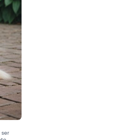
 ser
te,