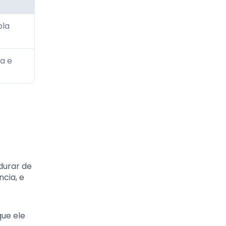
pla
a e
durar de
ncia, e
que ele