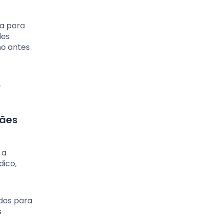
ta para
les
no antes
r
cães
 a
dico,
ados para
s