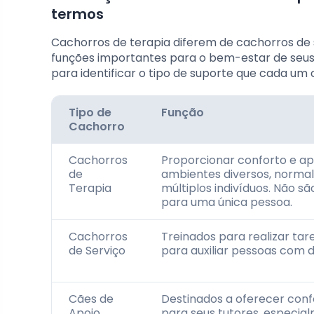
termos
Cachorros de terapia diferem de cachorros d
funções importantes para o bem-estar de seus 
para identificar o tipo de suporte que cada um 
Tipo de
Função
Cachorro
Cachorros
Proporcionar conforto e a
de
ambientes diversos, norma
Terapia
múltiplos indivíduos. Não s
para uma única pessoa.
Cachorros
Treinados para realizar tar
de Serviço
para auxiliar pessoas com d
Cães de
Destinados a oferecer con
Apoio
para seus tutores, especia