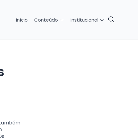
Início
Conteúdo
Institucional
s
s também
e
Os