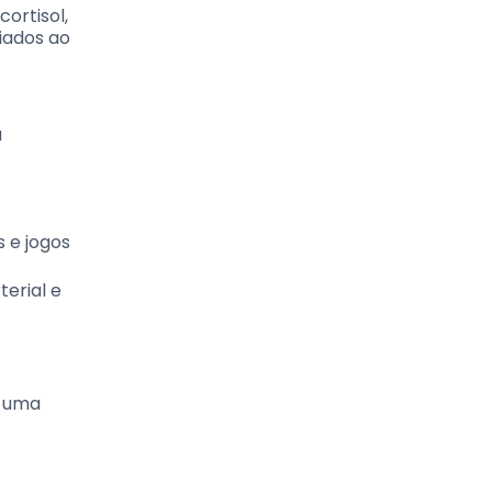
cortisol,
iados ao
a
 e jogos
erial e
o uma