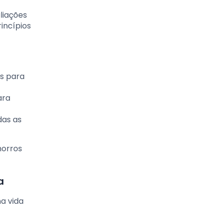
liações
incípios
es para
ara
das as
horros
a
a vida