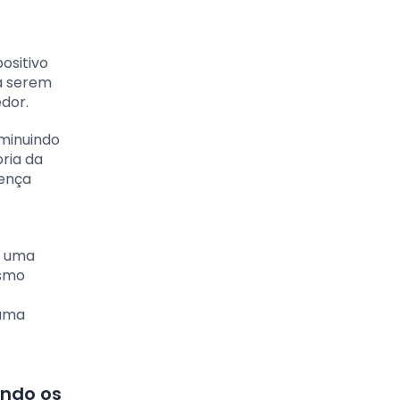
ositivo
ra serem
dor.
iminuindo
oria da
sença
r uma
ismo
 uma
endo os