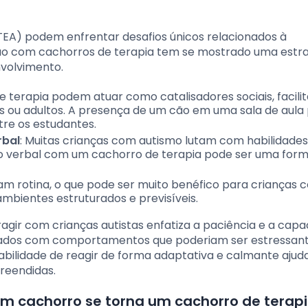
TEA) podem enfrentar desafios únicos relacionados à
ção com cachorros de terapia tem se mostrado uma estr
nvolvimento.
e terapia podem atuar como catalisadores sociais, facili
res ou adultos. A presença de um cão em uma sala de aula
re os estudantes.
rbal
: Muitas crianças com autismo lutam com habilidades
 verbal com um cachorro de terapia pode ser uma for
am rotina, o que pode ser muito benéfico para crianças 
ientes estruturados e previsíveis.
ragir com crianças autistas enfatiza a paciência e a cap
tados com comportamentos que poderiam ser estressant
bilidade de reagir de forma adaptativa e calmante ajud
reendidas.
m cachorro se torna um cachorro de terap