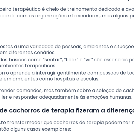
eiro terapêutico é cheio de treinamento dedicado e ava
acordo com as organizações e treinadores, mas alguns pr
xpostos a uma variedade de pessoas, ambientes e situaçõ
em diferentes cenários.
os básicos como “sentar”, “ficar” e “vir” são essenciais p
ambientes terapêuticos.
orro aprende a interagir gentilmente com pessoas de to
 em ambientes como hospitais e escolas.
prender comandos, mas também sobre a seleção de cac
 ler e responder adequadamente às emoções humanas.
nde cachorros de terapia fizeram a diferenç
cto transformador que cachorros de terapia podem ter n
stão alguns casos exemplares: