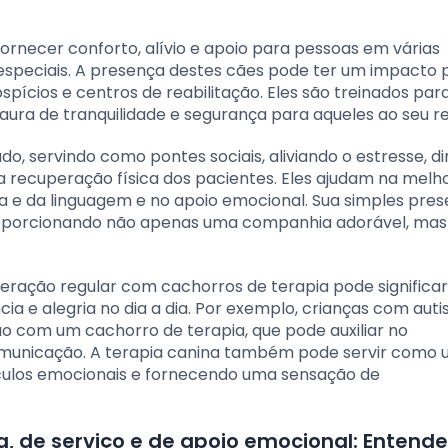
ornecer conforto, alívio e apoio para pessoas em várias
especiais. A presença destes cães pode ter um impacto p
ospícios e centros de reabilitação. Eles são treinados pa
aura de tranquilidade e segurança para aqueles ao seu re
o, servindo como pontes sociais, aliviando o estresse, d
 a recuperação física dos pacientes. Eles ajudam na melh
ala e da linguagem e no apoio emocional. Sua simples pre
roporcionando não apenas uma companhia adorável, mas
teração regular com cachorros de terapia pode significa
ia e alegria no dia a dia. Por exemplo, crianças com aut
 com um cachorro de terapia, que pode auxiliar no
comunicação. A terapia canina também pode servir como
culos emocionais e fornecendo uma sensação de
a, de serviço e de apoio emocional: Entend