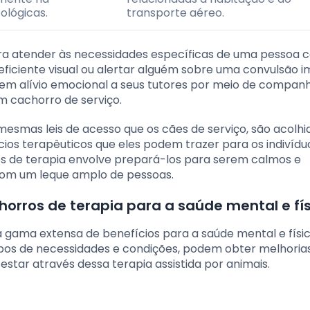
ológicas.
transporte aéreo.
ara atender às necessidades específicas de uma pessoa 
eficiente visual ou alertar alguém sobre uma convulsão i
cem alívio emocional a seus tutores por meio de compan
m cachorro de serviço.
smas leis de acesso que os cães de serviço, são acolh
ios terapêuticos que eles podem trazer para os indivíd
s de terapia envolve prepará-los para serem calmos e
com um leque amplo de pessoas.
orros de terapia para a saúde mental e fí
 gama extensa de benefícios para a saúde mental e físic
tipos de necessidades e condições, podem obter melhoria
star através dessa terapia assistida por animais.