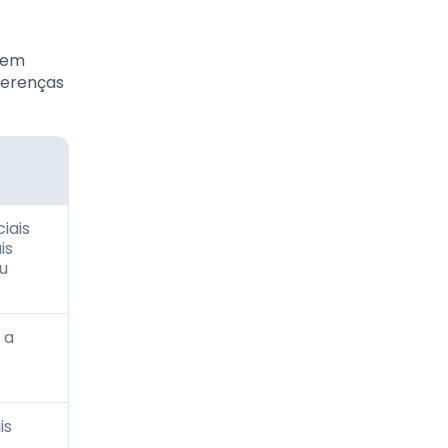
hem
ferenças
iais
is
u
 a
is