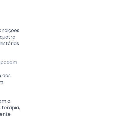
ondições
 quatro
histórias
is podem
o dos
em
ram o
 terapia,
ente.