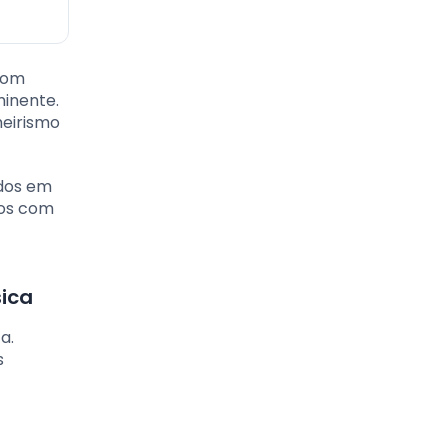
com
minente.
heirismo
idos em
uos com
sica
a.
s