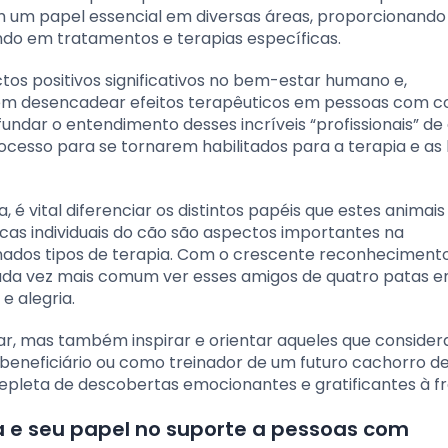
um papel essencial em diversas áreas, proporcionando
ndo em tratamentos e terapias específicas.
os positivos significativos no bem-estar humano e,
dem desencadear efeitos terapêuticos em pessoas com c
ofundar o entendimento desses incríveis “profissionais” de
ocesso para se tornarem habilitados para a terapia e as 
 é vital diferenciar os distintos papéis que estes anima
ticas individuais do cão são aspectos importantes na
ados tipos de terapia. Com o crescente reconheciment
é cada vez mais comum ver esses amigos de quatro patas 
e alegria.
r, mas também inspirar e orientar aqueles que conside
beneficiário ou como treinador de um futuro cachorro de
epleta de descobertas emocionantes e gratificantes à fr
a e seu papel no suporte a pessoas com