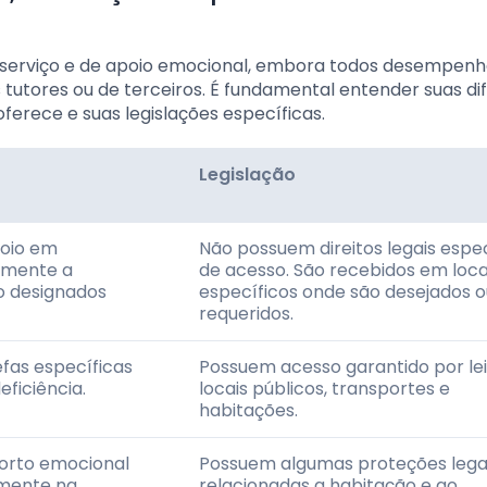
e serviço e de apoio emocional, embora todos desempen
tutores ou de terceiros. É fundamental entender suas di
oferece e suas legislações específicas.
Legislação
poio em
Não possuem direitos legais espec
lmente a
de acesso. São recebidos em loca
ão designados
específicos onde são desejados o
requeridos.
efas específicas
Possuem acesso garantido por lei
eficiência.
locais públicos, transportes e
habitações.
forto emocional
Possuem algumas proteções lega
lmente na
relacionadas a habitação e ao