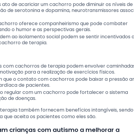
s ato de acariciar um cachorro pode diminuir os níveis de 
ção de serotonina e dopamina, neurotransmissores assoc
cachorro oferece companheirismo que pode combater
ando o humor e as perspectivas gerais.
ndem ao isolamento social podem se sentir incentivados 
cachorro de terapia.
des com cachorros de terapia podem envolver caminhadas
tivação para a realização de exercícios físicos.
 que o contato com cachorros pode baixar a pressão art
cardíaca de pacientes.
ção regular com um cachorro pode fortalecer o sistema
ção de doenças.
e terapia também fornecem benefícios intangíveis, send
a que aceita os pacientes como eles são.
am crianças com autismo a melhorar a