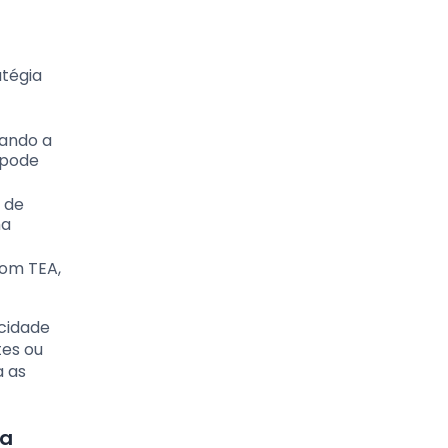
atégia
tando a
 pode
 de
ma
com TEA,
acidade
es ou
a as
ia