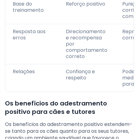
Base do
Reforço positivo
Puniçã
treinamento
corrigi
compo
Resposta aos
Direcionamento
Repri
erros
e recompensa
corre
por
comportamento
correto
Relações
Confiança e
Pode e
respeito
medo e
para o
Os benefícios do adestramento
positivo para cães e tutores
Os benefícios do adestramento positivo estendem-
se tanto para os cães quanto para os seus tutores,
criando um ambiente saudável que favorece o