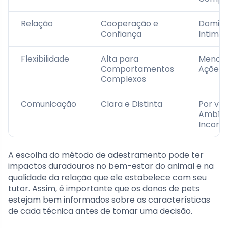
Relação
Cooperação e
Dominâ
Confiança
Intimi
Flexibilidade
Alta para
Menor 
Comportamentos
Ações 
Complexos
Comunicação
Clara e Distinta
Por ve
Ambígu
Inconsi
A escolha do método de adestramento pode ter
impactos duradouros no bem-estar do animal e na
qualidade da relação que ele estabelece com seu
tutor. Assim, é importante que os donos de pets
estejam bem informados sobre as características
de cada técnica antes de tomar uma decisão.