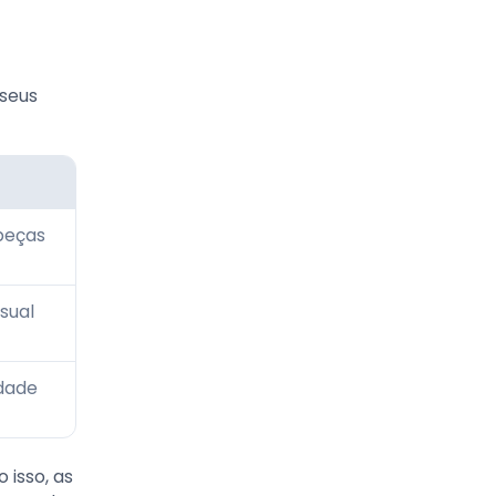
 seus
peças
sual
idade
 isso, as