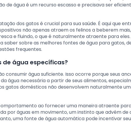
ão de água é um recurso escasso e precisava ser eficie
tação dos gatos é crucial para sua saúde. É aqui que en
ispositivos não apenas atraem os felinos a beberem mais
ca e fluindo, o que é naturalmente atraente para eles.
a saber sobre as melhores fontes de água para gatos, d
estões frequentes.
s de água específicas?
o consumir água suficiente. Isso ocorre porque seus anc
 da água necessária a partir de seus alimentos, especia
 os gatos domésticos não desenvolvem naturalmente u
e comportamento ao fornecer uma maneira atraente para
raída por águas em movimento, um instinto que advém de 
tanto, uma fonte de água automática pode incentivar seu