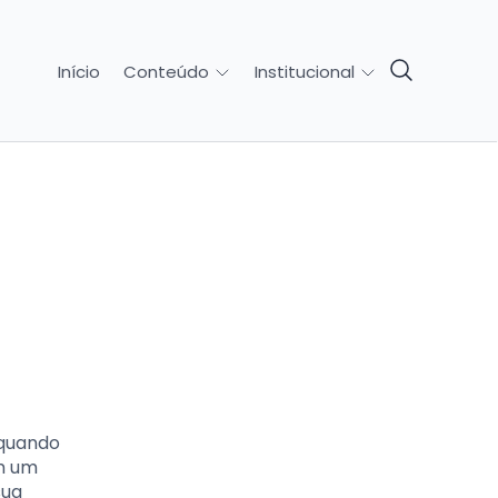
Início
Conteúdo
Institucional
 quando
êm um
sua