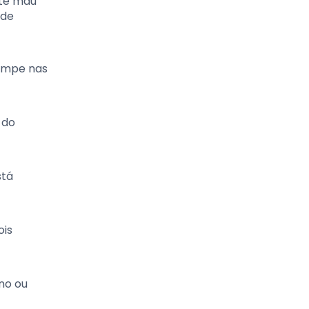
nte mau
 de
limpe nas
 do
stá
ois
ano ou