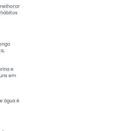
 melhorar
 hábitos
longo
a,
rina e
omuns em
de água é