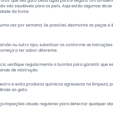
arantir que seu gato beba água pura e segura. Um ambie
ão são saudáveis para os pets. Aqui estão algumas dicas
idade da fonte:
 uma vez por semana. Se possível, desmonte as peças e 
de carvão ou outro tipo, substitua-os conforme as instruções
omeça a ter sabor diferente.
ica, verifique regularmente a bomba para garantir que e
inais de obstrução.
 neutro e evita produtos químicos agressivos na limpeza, p
ciais ao gato.
aça inspeções visuais regulares para detectar qualquer d