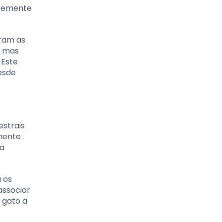
ntemente
tram as
, mas
 Este
esde
estrais
lmente
ma
 os
associar
 gato a