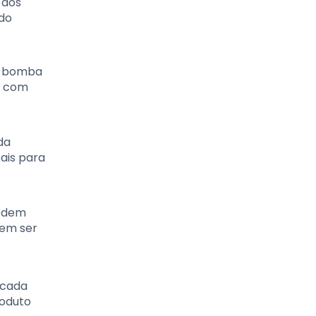
 dos
 do
ma bomba
m com
da
eais para
podem
dem ser
 cada
roduto