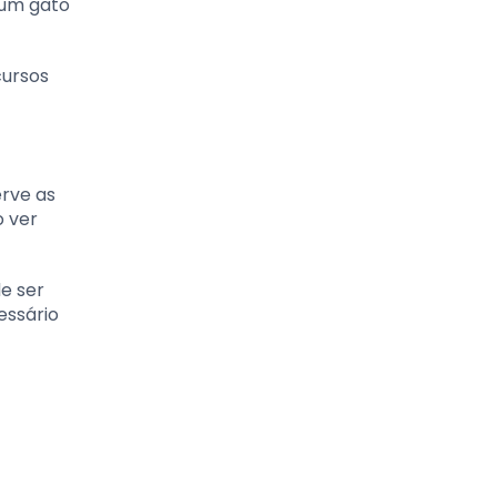
 um gato
cursos
erve as
o ver
e ser
essário