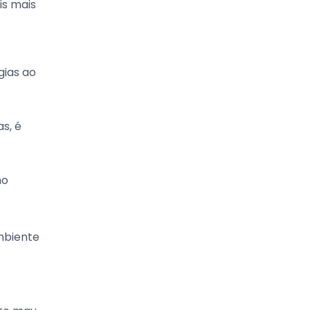
is mais
gias ao
s, é
mo
mbiente