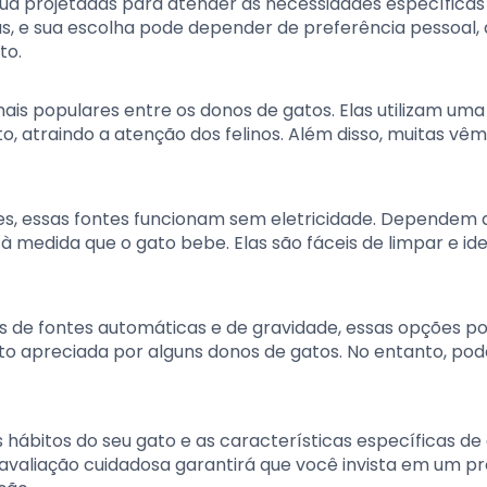
ua projetadas para atender às necessidades específicas
as, e sua escolha pode depender de preferência pessoal,
to.
 mais populares entre os donos de gatos. Elas utilizam u
 atraindo a atenção dos felinos. Além disso, muitas vê
es, essas fontes funcionam sem eletricidade. Dependem 
à medida que o gato bebe. Elas são fáceis de limpar e id
s de fontes automáticas e de gravidade, essas opções 
to apreciada por alguns donos de gatos. No entanto, po
s hábitos do seu gato e as características específicas de
 avaliação cuidadosa garantirá que você invista em um p