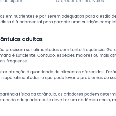
il de digerir
Oferecer em intervalos
cos em nutrientes e por serem adequados para o estilo d
a dieta é fundamental para garantir uma nutrição comple
ântulas adultas
 não precisam ser alimentadas com tanta frequência. Ger
ana é suficiente. Contudo, espécies maiores ou mais ati
is frequente.
tar atenção à quantidade de alimentos oferecidos. Tarâ
 superalimentadas, o que pode levar a problemas de sa
rência física da tarântula, os criadores podem determi
á comendo adequadamente deve ter um abdômen cheio, m