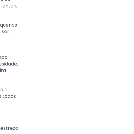
lento e,
equenos
 ser
mpo.
esidade,
lta
to a
a todos
destreza