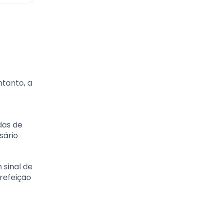
ntanto, a
das de
sário
 sinal de
refeição