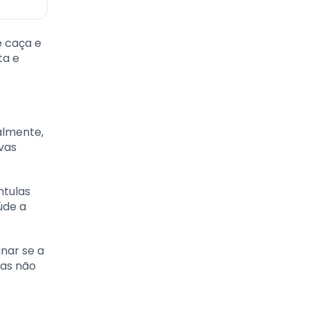
e caça e
ta e
almente,
vas
ntulas
úde a
nar se a
as não