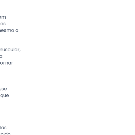
bem
ses
 mesmo a
muscular,
a
tornar
sse
 que
las
ápido