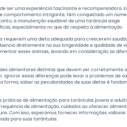
ode ser uma experiência fascinante e recompensadora. E
a e comportamento intrigante, têm conquistado um núme
anto, a manutenção saudável de uma tarântula exige
cas, especialmente no que diz respeito à alimentação.
las requerem uma dieta adequada para crescerem saudáv
uencia diretamente na sua longevidade e qualidade de vi
limentar esses animais, levando em consideração as dife
ades alimentares distintas que devem ser corretamente 
. Ignorar essas diferenças pode levar a problemas de s
 forma, saber as peculiaridades de suas dietas é funda
práticas de alimentação para tarântulas jovens e adulta
requência de alimentação, cuidados ao oferecer aliment
uns. Com isso, esperamos fornecer informações valiosas
ada para suas tarântulas.