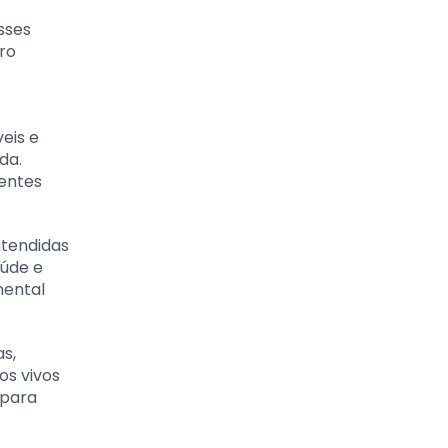
sses
ro
eis e
da.
rentes
atendidas
aúde e
mental
s,
os vivos
 para