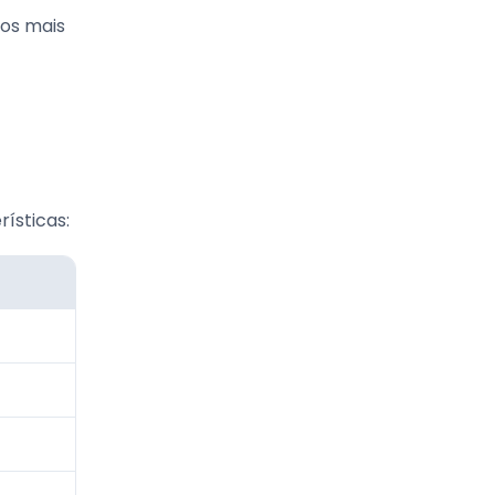
tos mais
ísticas: