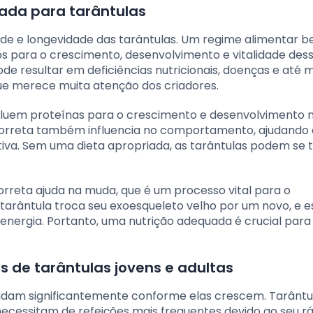
ada para tarântulas
úde e longevidade das tarântulas. Um regime alimentar 
os para o crescimento, desenvolvimento e vitalidade des
de resultar em deficiências nutricionais, doenças e até
que merece muita atenção dos criadores.
ncluem proteínas para o crescimento e desenvolvimento 
correta também influencia no comportamento, ajudando 
iva. Sem uma dieta apropriada, as tarântulas podem se 
rreta ajuda na muda, que é um processo vital para o
tarântula troca seu exoesqueleto velho por um novo, e e
 energia. Portanto, uma nutrição adequada é crucial para
s de tarântulas jovens e adultas
udam significantemente conforme elas crescem. Tarântu
ecessitam de refeições mais frequentes devido ao seu r