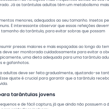
ado. Já as tarântulas adultas têm um metabolismo mais 
imentos menores, adequados ao seu tamanho. Insetos p
muns. É interessante observar que essas refeições devem
tamanho da tarântula, para evitar sobras que possam
onsumir presas maiores e mais espaçadas ao longo do te
os deve ser monitorada cuidadosamente para evitar a ob
ipicamente, uma dieta adequada para uma tarântula adu
s e gafanhotos.
ra adultas deve ser feita gradualmente, ajustando-se tan
sse ajuste é crucial para garantir que a tarântula receb
vida.
ara tarântulas jovens
equenos e de fácil captura, já que ainda não possuem a 