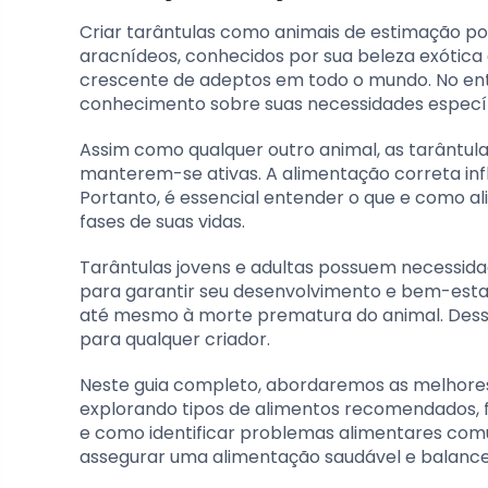
Criar tarântulas como animais de estimação p
aracnídeos, conhecidos por sua beleza exótic
crescente de adeptos em todo o mundo. No ent
conhecimento sobre suas necessidades específi
Assim como qualquer outro animal, as tarântu
manterem-se ativas. A alimentação correta infl
Portanto, é essencial entender o que e como a
fases de suas vidas.
Tarântulas jovens e adultas possuem necessid
para garantir seu desenvolvimento e bem-estar
até mesmo à morte prematura do animal. Dessa
para qualquer criador.
Neste guia completo, abordaremos as melhores 
explorando tipos de alimentos recomendados, f
e como identificar problemas alimentares com
assegurar uma alimentação saudável e balance