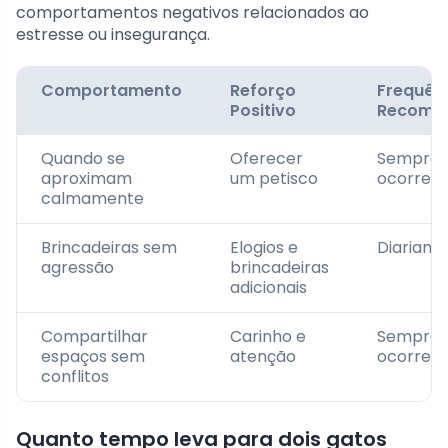
comportamentos negativos relacionados ao
estresse ou insegurança.
Comportamento
Reforço
Frequên
Positivo
Recome
Quando se
Oferecer
Sempre 
aproximam
um petisco
ocorrer
calmamente
Brincadeiras sem
Elogios e
Diariam
agressão
brincadeiras
adicionais
Compartilhar
Carinho e
Sempre 
espaços sem
atenção
ocorrer
conflitos
Quanto tempo leva para dois gatos