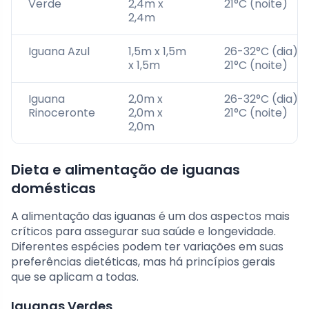
Verde
2,4m x
21°C (noite)
2,4m
Iguana Azul
1,5m x 1,5m
26-32°C (dia),
x 1,5m
21°C (noite)
Iguana
2,0m x
26-32°C (dia),
Rinoceronte
2,0m x
21°C (noite)
2,0m
Dieta e alimentação de iguanas
domésticas
A alimentação das iguanas é um dos aspectos mais
críticos para assegurar sua saúde e longevidade.
Diferentes espécies podem ter variações em suas
preferências dietéticas, mas há princípios gerais
que se aplicam a todas.
Iguanas Verdes