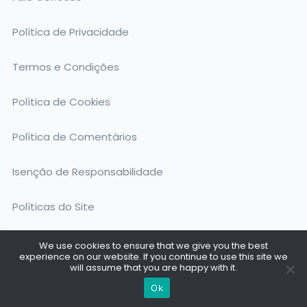
Política de Privacidade
Termos e Condições
Política de Cookies
Política de Comentários
Isenção de Responsabilidade
Políticas do Site
We use cookies to ensure that we give you the best
experience on our website. If you continue to use this site we
will assume that you are happy with it.
Todos os Direitos Reservados @ 2026. Amigo do Cachorro
Ok